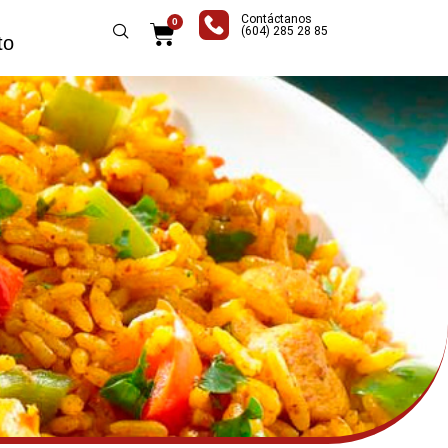
Contáctanos
0
Carrito
(604) 285 28 85
to