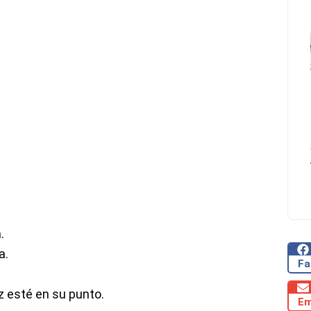
.
a.
Fa
z esté en su punto.
Em