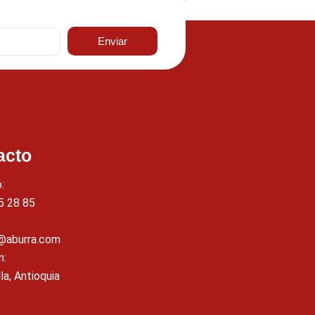
Enviar
acto
:
5 28 85
s@aburra.com
n:
la, Antioquia