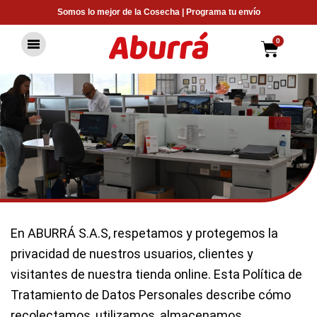
Ir
Somos lo mejor de la Cosecha | Programa tu envío
al
contenido
0
Carrit
En
ABURRÁ S.A.S
, respetamos y protegemos la
privacidad de nuestros usuarios, clientes y
visitantes de nuestra tienda online. Esta Política de
Tratamiento de Datos Personales describe cómo
recolectamos, utilizamos, almacenamos,