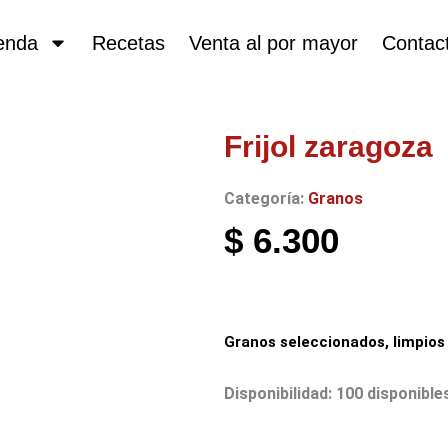
enda
Recetas
Venta al por mayor
Contac
Frijol zaragoza
Categoría:
Granos
$
6.300
Granos seleccionados, limpios 
Frijol
Disponibilidad:
100 disponible
zaragoza
cantidad