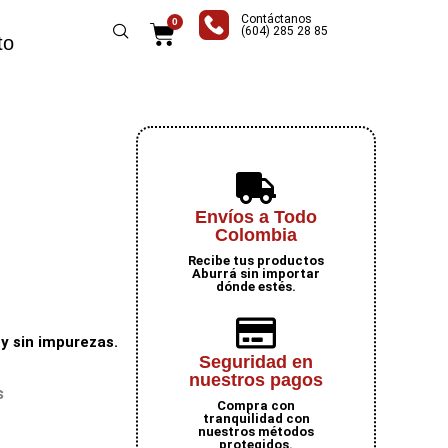
Contáctanos
0
Carrito
(604) 285 28 85
to
Envíos a Todo
Colombia
Recibe tus productos
Aburrá sin importar
dónde estés.
y sin impurezas.
Seguridad en
nuestros pagos
s
Compra con
tranquilidad con
nuestros métodos
protegidos.