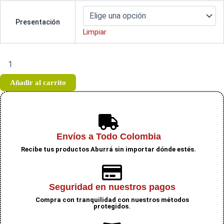
Frijol
desde
cargamanto
Presentación
blanco
Limpiar
nacional
$ 9.000
cantidad
hasta
Añadir al carrito
$ 19.400
Envíos a Todo Colombia
Recibe tus productos Aburrá sin importar dónde estés.
Seguridad en nuestros pagos
Compra con tranquilidad con nuestros métodos
protegidos.