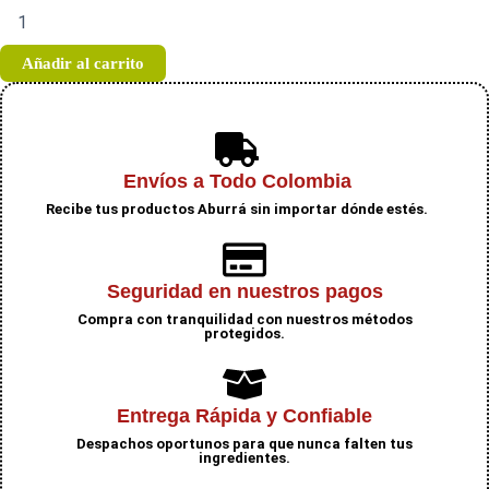
Cereal
granola
crunchy
Añadir al carrito
choco
pasas
cantidad
Envíos a Todo Colombia
Recibe tus productos Aburrá sin importar dónde estés.
Seguridad en nuestros pagos
Compra con tranquilidad con nuestros métodos
protegidos.
Entrega Rápida y Confiable
Despachos oportunos para que nunca falten tus
ingredientes.